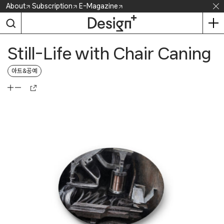
Skip
About
Subscription
E-Magazine
to
content
Still-Life with Chair Caning
아트&공예