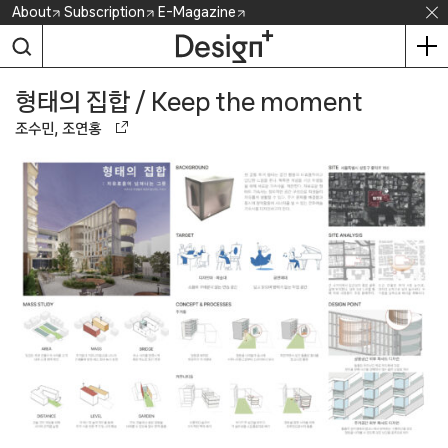
Skip
About
Subscription
E-Magazine
to
content
형태의 집합 / Keep the moment
조수민, 조연홍