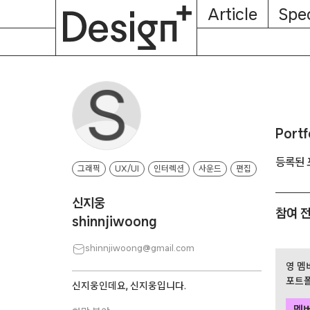
E-
Skip
Article
Spec
Subscription
About
Magazine
to
content
Portf
등록된 
그래픽
UX/UI
인터렉션
사운드
편집
신지웅
참여 
shinnjiwoong
shinnjiwoong@gmail.com
영 멤
포트폴
신지웅인데요, 신지웅입니다.
멤