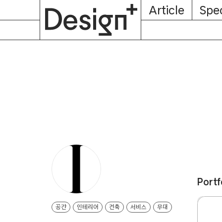
E-
Skip
Article
Spec
Subscription
About
Magazine
to
content
Portf
공간
인테리어
건축
서비스
무대