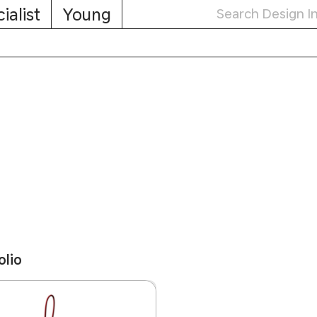
ialist
Young
olio