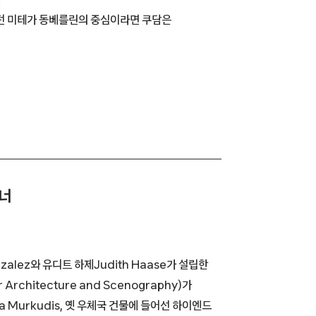
있던 미테가 동베를린의 중심이라면 쿠담은
이너
zalez와 유디트 하제Judith Haase가 설립한
Architecture and Scenography)가
 Murkudis, 옛 우체국 건물에 들어선 하이엔드