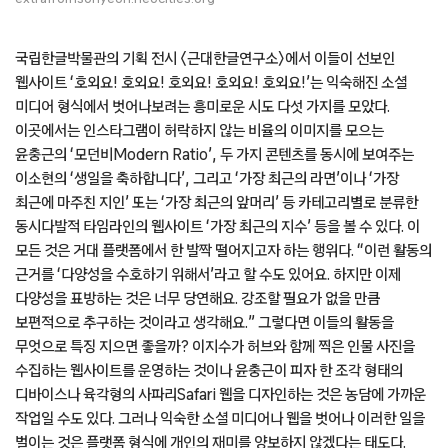
국립한글박물관의 기획 전시 〈근대한글연구소〉에서 이들이 선보인
웹사이트 ‘호외요! 호외요! 호외요! 호외요! 호외요!’는 익숙해진 소셜
미디어 형식에서 벗어나보려는 흥미로운 시도 다섯 가지를 모았다.
이곳에서는 인스타그램이 허락하지 않는 비율의 이미지를 모으는
윤충근의 ‘모던비Modern Ratio’, 두 가지 콘텐츠를 동시에 보여주는
이소현의 ‘생일을 축하합니다’, 그리고 ‘가장 최근의 라면’이나 ‘가장
최근에 마주친 지인’ 또는 ‘가장 최근의 앞머리’ 등 카테고리별로 분류한
동시다발적 타임라인의 웹사이트 ‘가장 최근의 지수’ 등을 볼 수 있다. 이
모든 것은 거대 플랫폼에서 한 발짝 떨어지고자 하는 행위다. “이런 활동의
근거를 ‘다양성을 수호하기 위해서’라고 할 수도 있어요. 하지만 이제
다양성을 표방하는 것은 너무 당연해요. 강조할 필요가 없을 만큼
보편적으로 추구하는 것이라고 생각해요.” 그렇다면 이들의 활동을
무엇으로 특징 지으면 좋을까? 이지수가 허브와 함께 찍은 인물 사진을
수집하는 웹사이트를 운영하는 것이나 윤충근이 피자 한 조각 형태의
디바이스나 육각형의 사파리Safari 웹을 디자인하는 것은 농담에 가까운
작업일 수도 있다. 그러나 익숙한 소셜 미디어나 웹을 벗어나 이러한 일을
벌이는 것은 플랫폼 형식에 개인의 재미를 양보하지 않겠다는 태도다.