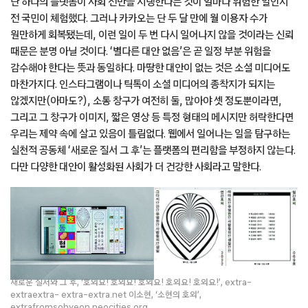
단 하나의 플랫폼이 사회 전반을 지탱한다는 것이 얼마나 위험한 일인지
전 국민이 체험했다. 그러나 카카오는 단 두 달 만에 월 이용자 수가
원만하게 회복됐는데, 이런 일이 두 번 다시 일어나지 않을 것이라는 신뢰
때문은 분명 아닐 것이다. ‘별다른 대안 없음’은 곧 일정 부분 위험을
감수해야 한다는 뜻과 동일하다. 마땅한 대안이 없는 것은 소셜 미디어도
마찬가지다. 인스타그램이나 틱톡이 소셜 미디어의 종착지가 되지는
않겠지만(아마도?), 소통 창구가 여전히 둘, 많아야 셋 정도뿐이라면,
그리고 그 창구가 이미지, 짧은 영상 등 특정 형태의 메시지만 허락한다면
우리는 제약 속에 살고 있음이 틀림없다. 웹에서 일어나는 일을 탐구하는
실천적 공동체 ‘새로운 질서 그 후’는 플랫폼의 편리함을 부정하지 않는다.
다만 다양한 대안이 활성화된 사회가 더 건강한 사회라고 말한다.
새로운 질서와 그 후, ‘호외요! 호외요! 호외요! 호외요! 호외요!’, extra-
extraextra- extra-extra.net 이소현, ‘소현의 호외’,
extrafromsohyeon.neocities.org