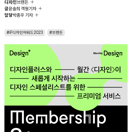
디자인
브렌든
글
윤솔희 객원기자
담당
박종우 기자
iF디자인어워드2023
브렌든