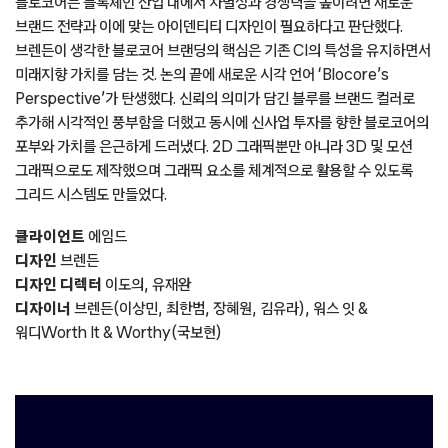
블로코어는 블록체인 산업 내에서 차별성과 경쟁력을 높이려면 새로운
브랜드 전략과 이에 맞는 아이덴티티 디자인이 필요하다고 판단했다.
브렌든이 생각한 블로코어 브랜딩의 핵심은 기존 CI의 특성을 유지하면서
미래지향 가치를 담는 것. 논의 끝에 새로운 시각 언어 ‘Blocore’s
Perspective’가 탄생했다. 신뢰의 의미가 담긴 블루를 브랜드 컬러로
추가해 시각적인 풍부함을 더했고 동시에 신사업 투자를 향한 블로코어의
포부와 가치를 은근하게 드러냈다. 2D 그래픽뿐만 아니라 3D 및 모션
그래픽으로도 제작했으며 그래픽 요소를 체계적으로 활용할 수 있도록
그리드 시스템도 만들었다.
클라이언트
에임드
디자인
브렌든
디자인 디렉터
이도의, 유재완
디자이너
브렌든(이상민, 최한범, 장혜원, 김유라), 워스 잇 &
워디Worth It & Worthy(국보현)