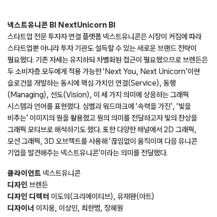
넥스트유니콘 BI NextUnicorn BI
스타트업 전문 투자자 연결 플랫폼 넥스트유니콘은 시장이 커짐에 따라
스타트업뿐 아니라 투자 기관도 설득할 수 있는 새로운 브랜드 전략이
필요했다. 기존 자세는 유지하되 차별화된 접근이 필요했으므로 브렌든은
두 소비자층 모두에게 적용 가능한 ‘Next You, Next Unicorn’이란
슬로건을 개발하는 동시에 핵심 가치인 연결(Service), 동행
(Managing), 선도(Vision), 이 세 가지 의미에 상응하는 그래픽
시스템과 언어를 표현했다. 심벌과 워드마크에 ‘속력을 가진’, ‘빛을
비추는’ 이미지의 원을 활용했고 원의 의미를 전달하고자 빛의 잔상을
그래픽 모티브로 해석하기도 했다. 또한 다양한 채널에서 2D 그래픽,
모션 그래픽, 3D 오브젝트를 사용해 ‘끊임없이 움직이며 다음 유니콘
기업을 발견해주는 넥스트유니콘’이라는 의미를 전달했다.
클라이언트
넥스트유니콘
디자인
브렌든
디자인 디렉터
이도의(크리에이티브), 유재완(아트)
디자이너
이지웅, 이상민, 최한범, 장혜원