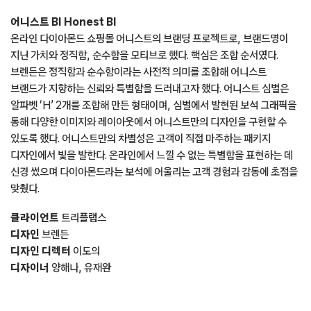
어니스트 BI Honest BI
온라인 다이아몬드 쇼핑몰 어니스트의 브랜딩 프로젝트로, 브랜드명이
지닌 가치와 정직함, 순수함을 모티브로 했다. 핵심은 조합 순서였다.
브렌든은 정직함과 순수함이라는 사전적 의미를 조합해 어니스트
브랜드가 지향하는 신뢰와 특별함을 드러내고자 했다. 어니스트 심벌은
알파벳 ‘H’ 2개를 조합해 만든 형태이며, 심벌에서 발현된 보석 그래픽을
통해 다양한 이미지와 레이아웃에서 어니스트만의 디자인을 구현할 수
있도록 했다. 어니스트만의 차별성은 고객이 직접 마주하는 패키지
디자인에서 빛을 발한다. 온라인에서 느낄 수 없는 특별함을 표현하는 데
신경 썼으며 다이아몬드라는 보석에 어울리는 고객 경험과 감동에 초점을
맞췄다.
클라이언트
트리플랩스
디자인
브렌든
디자인 디렉터
이도의
디자이너
양해나, 유재완