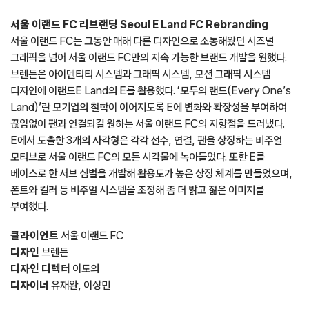
서울 이랜드 FC 리브랜딩 Seoul E Land FC Rebranding
서울 이랜드 FC는 그동안 매해 다른 디자인으로 소통해왔던 시즈널
그래픽을 넘어 서울 이랜드 FC만의 지속 가능한 브랜드 개발을 원했다.
브렌든은 아이덴티티 시스템과 그래픽 시스템, 모션 그래픽 시스템
디자인에 이랜드E Land의 E를 활용했다. ‘모두의 랜드(Every One’s
Land)’란 모기업의 철학이 이어지도록 E에 변화와 확장성을 부여하여
끊임없이 팬과 연결되길 원하는 서울 이랜드 FC의 지향점을 드러냈다.
E에서 도출한 3개의 사각형은 각각 선수, 연결, 팬을 상징하는 비주얼
모티브로 서울 이랜드 FC의 모든 시각물에 녹아들었다. 또한 E를
베이스로 한 서브 심벌을 개발해 활용도가 높은 상징 체계를 만들었으며,
폰트와 컬러 등 비주얼 시스템을 조정해 좀 더 밝고 젊은 이미지를
부여했다.
클라이언트
서울 이랜드 FC
디자인
브렌든
디자인 디렉터
이도의
디자이너
유재완, 이상민