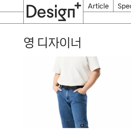
E-
Skip
Article
Spec
Subscription
About
Magazine
to
content
영 디자이너