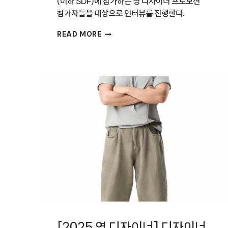
(이하 SDF)에 참가하는 영 디자이너 프로모션
참가자들을 대상으로 인터뷰를 진행한다.
[2025
READ MORE
영
디자이너]
스튜디오
리을
조성진,
천준영
[2025 영 디자이너] 디자이너