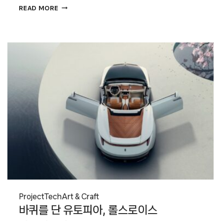
내
READ MORE
방으로
들어온
파리의
커스텀
서체,
요타
폰트
Project
Tech
Art & Craft
바퀴를 단 유토피아, 롤스로이스