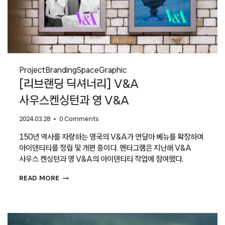
Project
Branding
Space
Graphic
[리브랜딩 딕셔너리] V&A
사우스켄싱턴과 영 V&A
2024.03.28
0 Comments
150년 역사를 자랑하는 영국의 V&A가 연달아 베뉴를 확장하며
아이덴티티를 정립 및 개편 중이다. 펜타그램은 지난해 V&A
사우스 켄싱턴과 영 V&A의 아이덴티티 작업에 참여했다.
[리브랜딩
READ MORE
딕셔너리]
V&A
사우스켄싱턴과
영
V&A