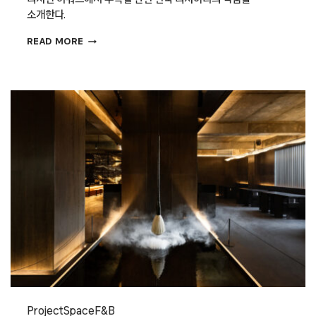
소개한다.
[IF
READ MORE
디자인
어워드
2024
수상작]
스튜디오
에이치오유
(STUDIO
HOU)
Project
Space
F&B