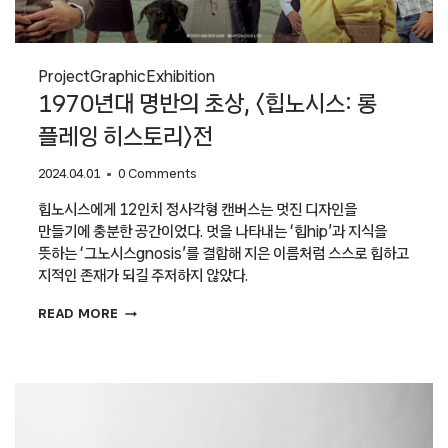
Project
Graphic
Exhibition
1970년대 명반의 초상, 〈힙노시스: 롱
플레잉 히스토리〉전
2024.04.01
0 Comments
힙노시스에게 12인치 정사각형 캔버스는 멋진 디자인을
만들기에 충분한 공간이었다. 멋을 나타내는 ‘힙hip’과 지식을
뜻하는 ‘그노시스gnosis’를 결합해 지은 이름처럼 스스로 힙하고
지적인 존재가 되길 주저하지 않았다.
1970년대
READ MORE
명반의
초상,
〈힙노시스:
롱
플레잉
히스토리〉
전