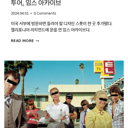
투어, 임스 아카이브
2024.04.01
0 Comments
미국 서부에 방문하면 들러야 할 디자인 스폿이 한 곳 추가됐다.
캘리포니아 리치먼드에 문을 연 임스 아카이브다.
임스
READ MORE
부부의
손녀가
안내하는
아카이브
투어,
임스
아카이브