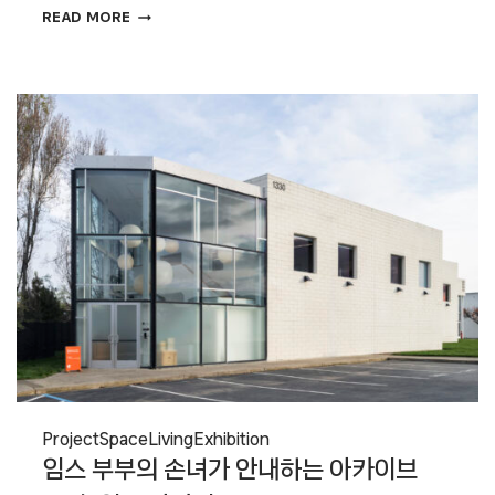
〈어반
READ MORE
패브릭
시리즈
001〉
전
Project
Space
Living
Exhibition
임스 부부의 손녀가 안내하는 아카이브