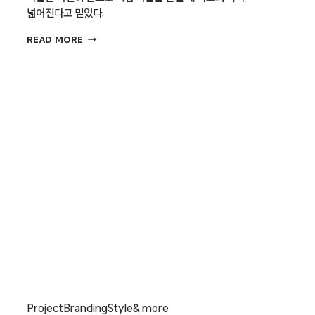
넓어진다고 믿었다.
[리브랜딩
READ MORE
딕셔너리]
핸즈
Project
Branding
Style
& more