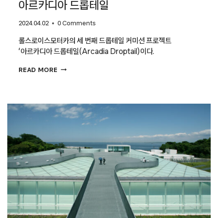
아르카디아 드롭테일
2024.04.02
0 Comments
롤스로이스모터카의 세 번째 드롭테일 커미션 프로젝트
‘아르카디아 드롭테일(Arcadia Droptail)이다.
바퀴를
READ MORE
단
유토피아,
롤스로이스
아르카디아
드롭테일