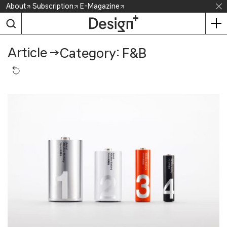
Skip
About
Subscription
E-Magazine
to
content
Article
→
Category: F&B