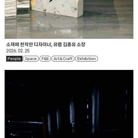
소재에 천착한 디자이너, 유랩 김종유 소장
2026. 02. 25
People
Space
F&B
Art & Craft
Exhibition