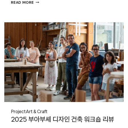
디자인
READ MORE
교육과
비즈니스를
잇는
연결
고리,
이노베이션
RCA
Project
Art & Craft
2025 부아부셰 디자인 건축 워크숍 리뷰