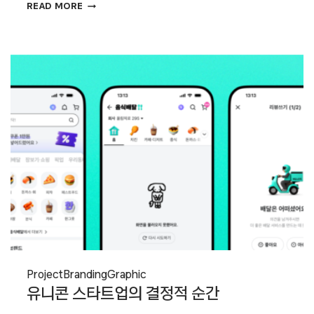
도시
READ MORE
한
장면에
담은
건축과
예술,
‘DDP
디자인
&
아트’
Project
Branding
Graphic
유니콘 스타트업의 결정적 순간