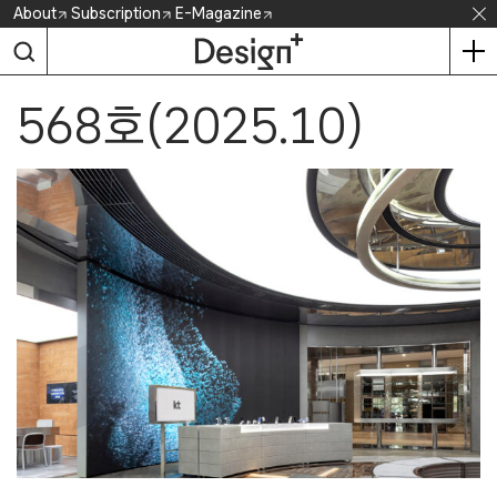
Skip
About
Subscription
E-Magazine
to
content
568호(2025.10)