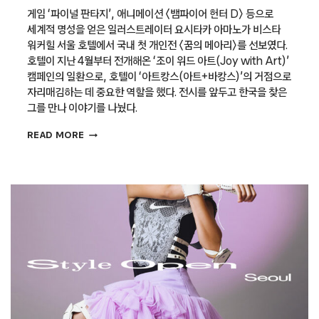
게임 ‘파이널 판타지’, 애니메이션 〈뱀파이어 헌터 D〉 등으로
세계적 명성을 얻은 일러스트레이터 요시타카 아마노가 비스타
워커힐 서울 호텔에서 국내 첫 개인전 〈꿈의 메아리〉를 선보였다.
호텔이 지난 4월부터 전개해온 ‘조이 위드 아트(Joy with Art)’
캠페인의 일환으로, 호텔이 ‘아트캉스(아트+바캉스)’의 거점으로
자리매김하는 데 중요한 역할을 했다. 전시를 앞두고 한국을 찾은
그를 만나 이야기를 나눴다.
현실로
READ MORE
확장한
판타지,
요시타카
아마노