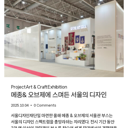
폼:
브로큰
트윌〉
전
Project
Art & Craft
Exhibition
메종& 오브제에 스며든 서울의 디자인
2025.10.04
0 Comments
서울디자인재단일 마련한 올해 메종 & 오브제의 서울관 부스는
서울의 디자인 스펙트럼을 총망라하는 자리였다. 전시 기간 동안
1만 명 이상의 관람객이 부스를 찾으며 세계 무대에서의 경쟁력을