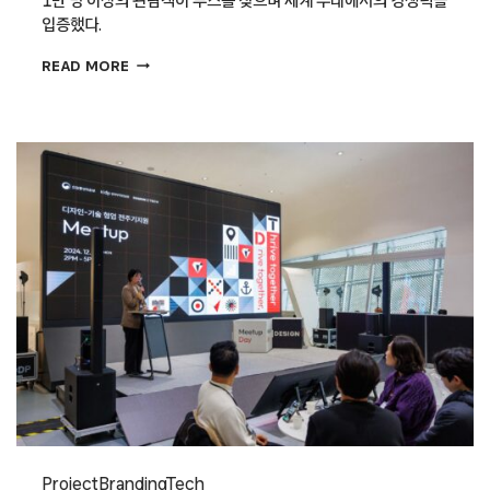
입증했다.
메종
READ MORE
&
오브제에
스며든
서울의
디자인
Project
Branding
Tech