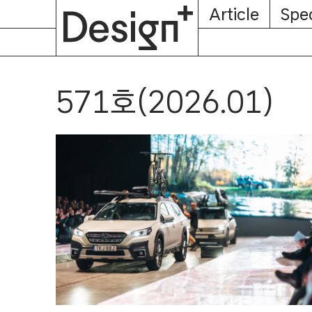
E-
Skip
Article
Spec
Subscription
About
Magazine
to
content
571호(2026.01)