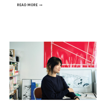
[2026
READ MORE
월간
〈디자인〉
이
주목하는
디자이너
15팀]
산산기어