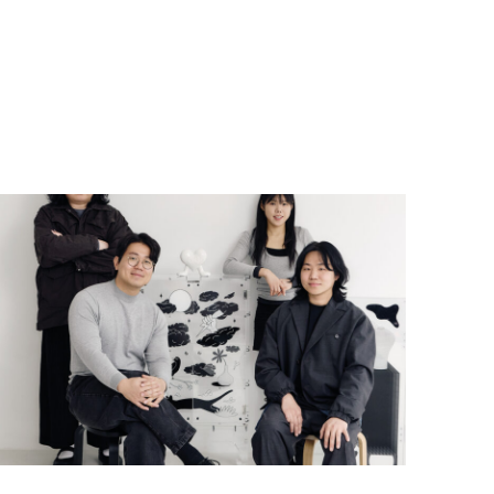
만남,
〈웨스트우드
|
가와쿠보〉
전