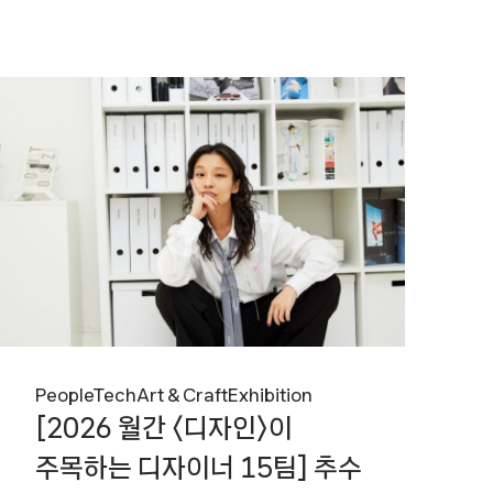
브랜드가
만드는
세계
〈브랜딩
픽션〉
People
Tech
Art & Craft
Exhibition
[2026 월간 〈디자인〉이
주목하는 디자이너 15팀] 추수