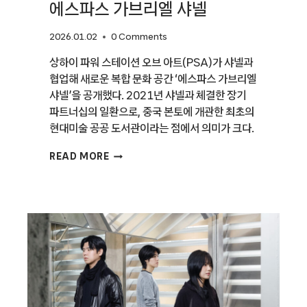
에스파스 가브리엘 샤넬
2026.01.02
0 Comments
상하이 파워 스테이션 오브 아트(PSA)가 샤넬과
협업해 새로운 복합 문화 공간 ‘에스파스 가브리엘
샤넬’을 공개했다. 2021년 샤넬과 체결한 장기
파트너십의 일환으로, 중국 본토에 개관한 최초의
현대미술 공공 도서관이라는 점에서 의미가 크다.
PSA와
READ MORE
샤넬의
협업으로
탄생한
복합
문화
공간,
에스파스
가브리엘
샤넬