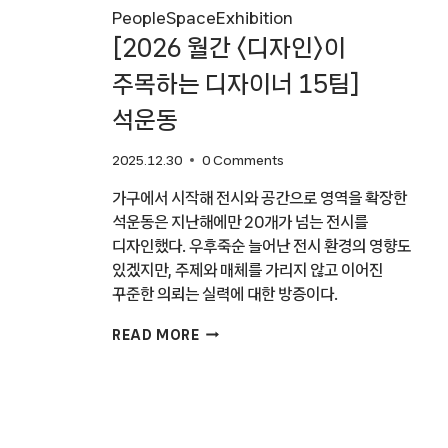
People
Space
Exhibition
[2026 월간 〈디자인〉이
주목하는 디자이너 15팀]
석운동
2025.12.30
0 Comments
가구에서 시작해 전시와 공간으로 영역을 확장한
석운동은 지난해에만 20개가 넘는 전시를
디자인했다. 우후죽순 늘어난 전시 환경의 영향도
있겠지만, 주제와 매체를 가리지 않고 이어진
꾸준한 의뢰는 실력에 대한 방증이다.
[2026
READ MORE
월간
〈디자인〉
이
주목하는
디자이너
15팀]