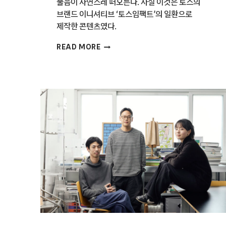
물음이 자연스레 떠오른다. 사실 이것은 토스의
브랜드 이니셔티브 ‘토스임팩트’의 일환으로
제작한 콘텐츠였다.
더
READ MORE
나은
세상을
향한
크리에이티브한
선언,
토스임팩트의
스펙트럼