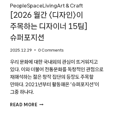
People
Space
Living
Art & Craft
[2026 월간 〈디자인〉이
주목하는 디자이너 15팀]
슈퍼포지션
2025.12.29
0 Comments
우리 문화에 대한 국내외의 관심이 뜨거워지고
있다. 이와 더불어 전통문화를 독창적인 관점으로
재해석하는 젊은 창작 집단의 등장도 주목할
만하다. 2021년부터 활동해온 ‘슈퍼포지션’이
그중 하나다.
[2026
READ MORE
월간
〈디자인〉
이
주목하는
디자이너
15팀]