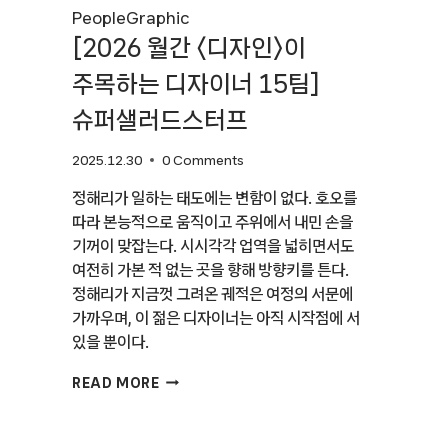
People
Graphic
[2026 월간 〈디자인〉이
주목하는 디자이너 15팀]
슈퍼샐러드스터프
2025.12.30
0 Comments
정해리가 일하는 태도에는 변함이 없다. 호오를
따라 본능적으로 움직이고 주위에서 내민 손을
기꺼이 맞잡는다. 시시각각 업역을 넓히면서도
여전히 가본 적 없는 곳을 향해 방향키를 튼다.
정해리가 지금껏 그려온 궤적은 여정의 서문에
가까우며, 이 젊은 디자이너는 아직 시작점에 서
있을 뿐이다.
[2026
READ MORE
월간
〈디자인〉
이