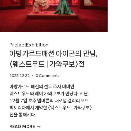
Project
Exhibition
아방가르드패션 아이콘의 만남,
〈웨스트우드 | 가와쿠보〉전
2025.12.31
0 Comments
아방가르드 패션의 선두 주자 비비안
웨스트우드와 레이 가와쿠보가 만났다. 지난
12월 7일 호주 멜버른의 내셔널 갤러리 오브
빅토리아에서 개막한 〈웨스트우드 | 가와쿠보〉
전을 통해서다.
아방가르드패션
READ MORE
아이콘의