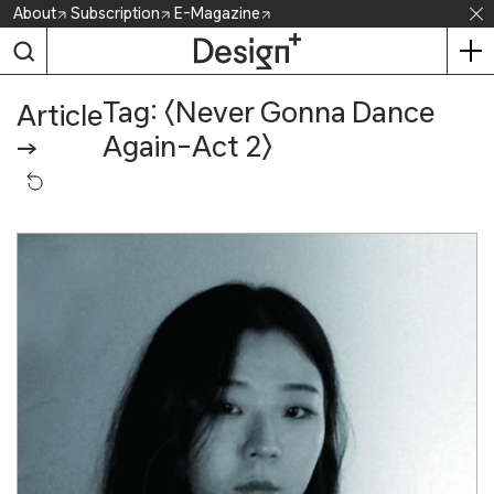
Skip
About
Subscription
E-Magazine
to
content
Tag: 〈Never Gonna Dance
Article
Again–Act 2〉
→