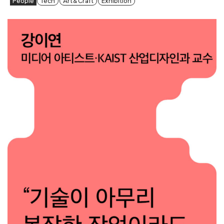
People
Tech
Art & Craft
Exhibition