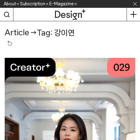
Skip
About
Subscription
E-Magazine
to
content
Article
→
Tag: 강이연