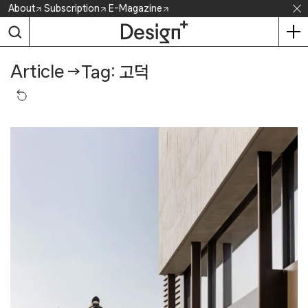
Skip
About
Subscription
E-Magazine
to
content
Article
→
Tag: 고덕