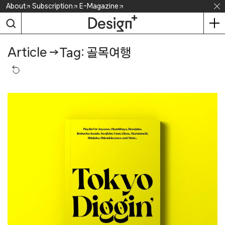
Skip
About
Subscription
E-Magazine
to
content
Article
→
Tag: 골목여행