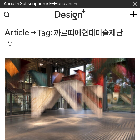
Skip
About
Subscription
E-Magazine
to
content
Article
→
Tag: 까르띠에현대미술재단