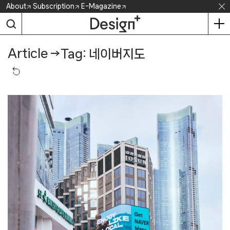
Skip
About
Subscription
E-Magazine
to
content
Article
→
Tag: 네이버지도