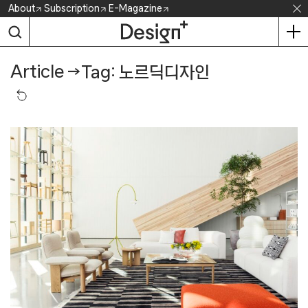
Skip
About
Subscription
E-Magazine
to
content
Article
→
Tag: 노르딕디자인