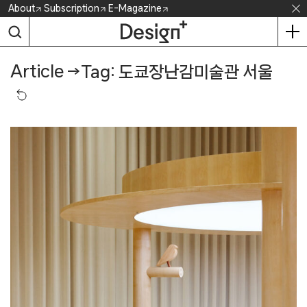
Skip
About
Subscription
E-Magazine
to
content
Article
→
Tag: 도쿄장난감미술관 서울