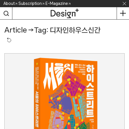
Skip
About
Subscription
E-Magazine
to
content
Article
→
Tag: 디자인하우스신간