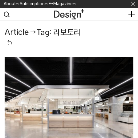
Skip
About
Subscription
E-Magazine
to
content
Article
→
Tag: 라보토리