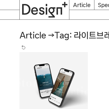
E-
Skip
Article
Spec
Subscription
About
Magazine
to
content
Tag: 라이트브
Article
→