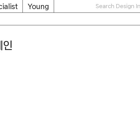
ialist
Young
레인