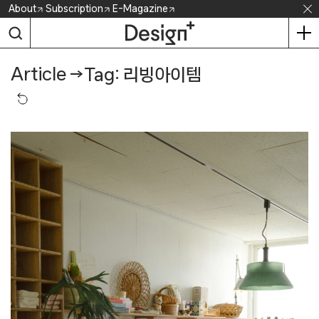
Skip
About
Subscription
E-Magazine
to
content
Article
→
Tag: 리빙아이템