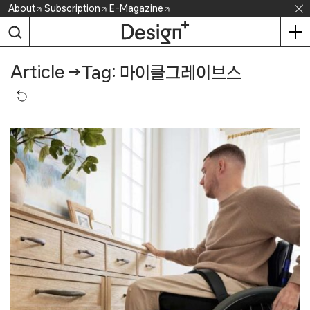
Skip
About
Subscription
E-Magazine
to
content
Article
→
Tag: 마이클그레이브스