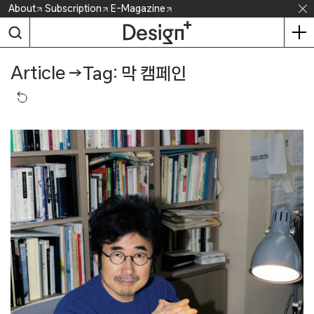
Skip
About
Subscription
E-Magazine
to
content
Article
→
Tag: 막 캠페인