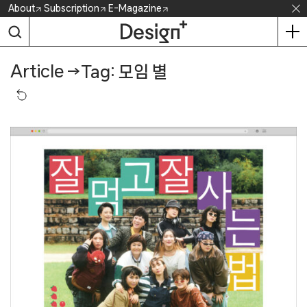
Skip
About
Subscription
E-Magazine
to
content
Article
→
Tag: 모임 별