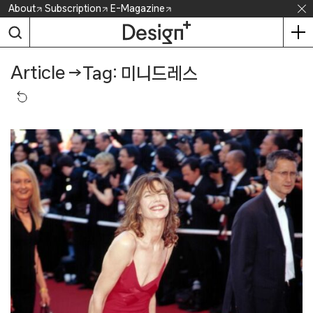
Skip
About
Subscription
E-Magazine
to
content
Article
→
Tag: 미니드레스