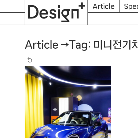
E-
Skip
Article
Spec
Subscription
About
Magazine
to
content
Tag: 미니전기
Article
→