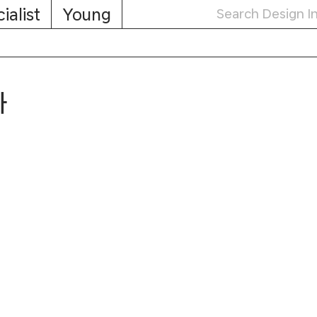
ialist
Young
차