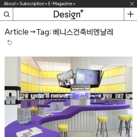
Skip
About
Subscription
E-Magazine
to
content
Article
→
Tag: 베니스건축비엔날레