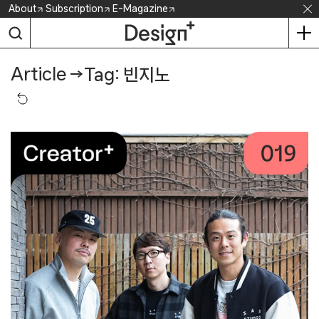
Skip
About
Subscription
E-Magazine
to
content
Article
→
Tag: 빈지노