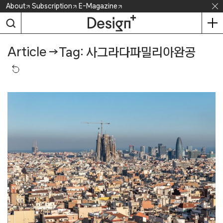
Skip
About
Subscription
E-Magazine
to
content
Article
→
Tag: 사그라다파밀리아완공