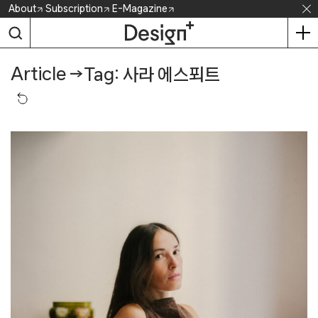
Skip
About
Subscription
E-Magazine
to
content
Article
→
Tag: 사라 에스푀트