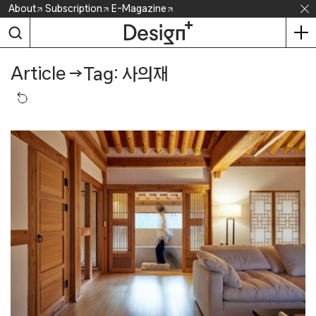
Skip
About
Subscription
E-Magazine
to
content
Article
→
Tag: 사의재