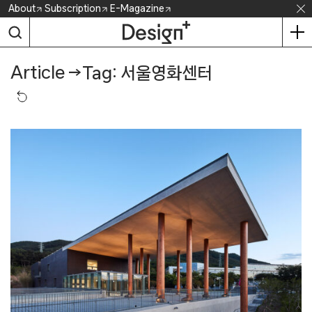
Skip
About
Subscription
E-Magazine
to
content
Article
→
Tag: 서울영화센터