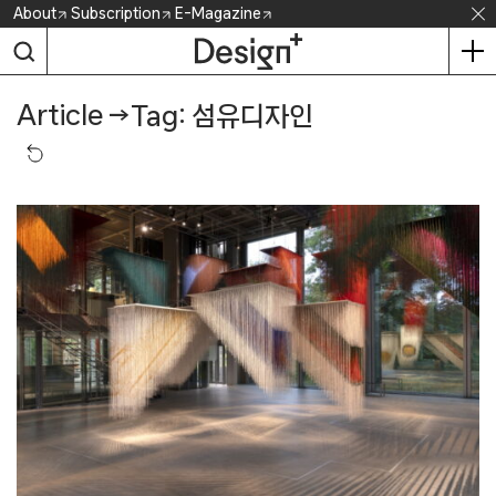
Skip
About
Subscription
E-Magazine
to
content
Article
→
Tag: 섬유디자인