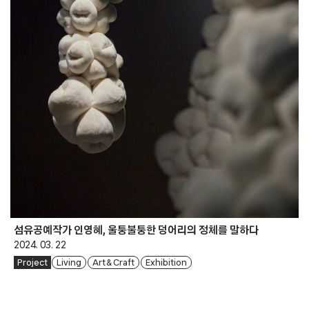
섬유공예작가 인영혜, 울퉁불퉁한 덩어리의 정체를 말하다
2024. 03. 22
Project
Living
Art & Craft
Exhibition