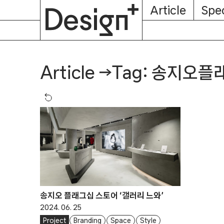
E-
Skip
Article
Spec
Subscription
About
Magazine
to
content
Tag: 송지오
Article
→
송지오 플래그십 스토어 ‘갤러리 느와’
2024. 06. 25
Project
Branding
Space
Style