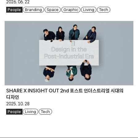
2026. 06. 22
People
Branding
Space
Graphic
Living
Tech
SHARE X INSIGHT OUT 2nd 포스트 인더스트리얼 시대의
디자인
2025. 10. 28
People
Living
Tech