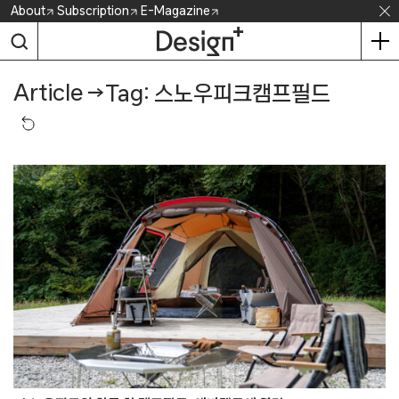
Skip
About
Subscription
E-Magazine
to
content
Article
→
Tag: 스노우피크캠프필드