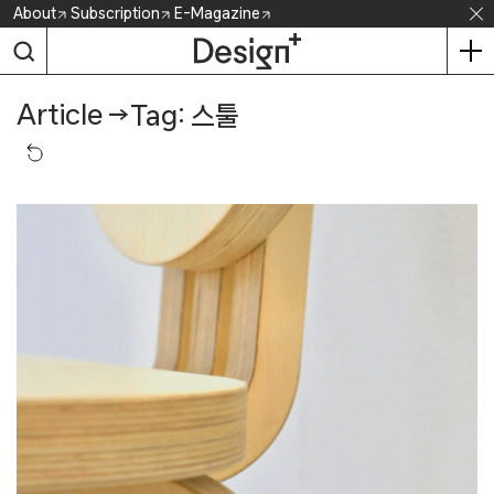
Skip
About
Subscription
E-Magazine
to
content
Article
→
Tag: 스툴