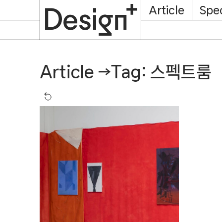
E-
Skip
Article
Spec
Subscription
About
Magazine
to
content
Tag: 스펙트룸
Article
→