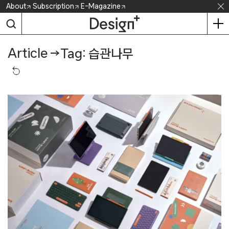
Skip
About
Subscription
E-Magazine
to
content
Article
→
Tag: 습관나무