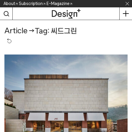
Skip
About
Subscription
E-Magazine
to
content
Article
→
Tag: 씨드그린