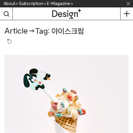
Skip
About
Subscription
E-Magazine
to
content
Article
→
Tag: 아이스크림