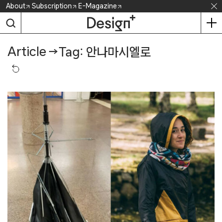
Skip
About
Subscription
E-Magazine
to
content
Article
→
Tag: 안나마시엘로