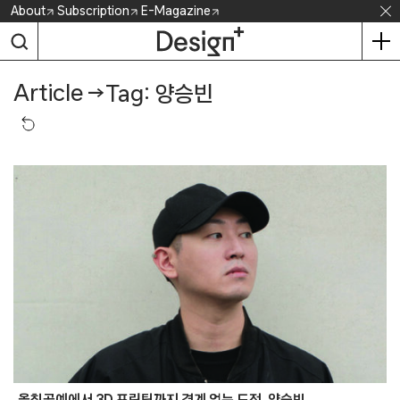
Skip
About
Subscription
E-Magazine
to
content
Article
→
Tag: 양승빈
옻칠공예에서 3D 프린팅까지 경계 없는 도전, 양승빈