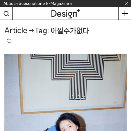
Skip
About
Subscription
E-Magazine
to
content
Article
→
Tag: 어쩔수가없다