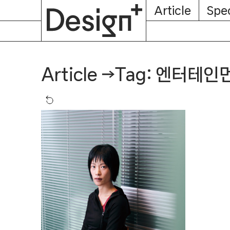
E-
Skip
Article
Spec
Subscription
About
Magazine
to
content
Tag: 엔터테인
Article
→