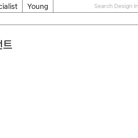
ialist
Young
먼트