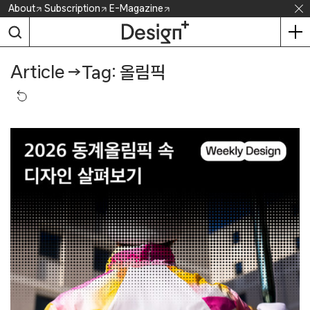
Skip
About
Subscription
E-Magazine
to
content
Article
→
Tag: 올림픽