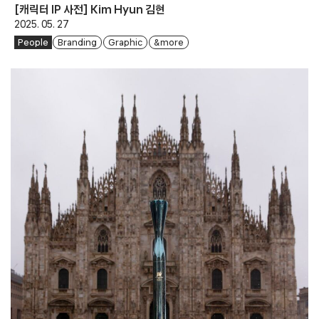
[캐릭터 IP 사전] Kim Hyun 김현
2025. 05. 27
People
Branding
Graphic
& more