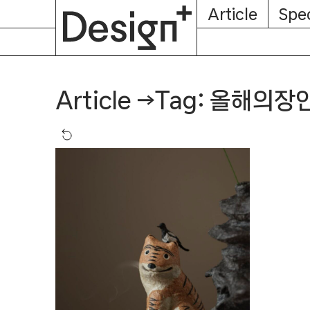
E-
Skip
Article
Spec
Subscription
About
Magazine
to
content
Tag: 올해의장
Article
→