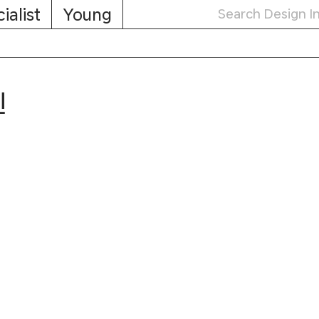
ialist
Young
인